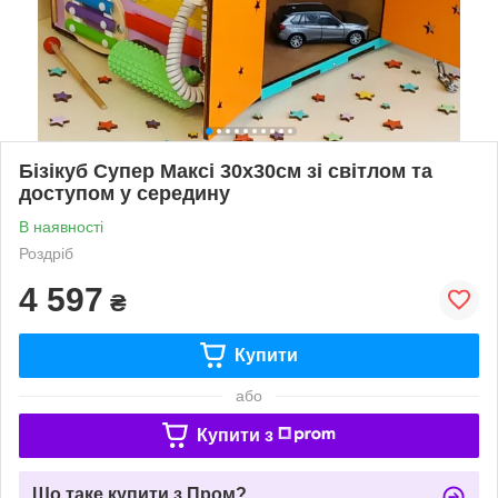
Бізікуб Супер Максі 30х30см зі світлом та
доступом у середину
В наявності
Роздріб
4 597
₴
Купити
або
Купити з
Що таке купити з Пром?