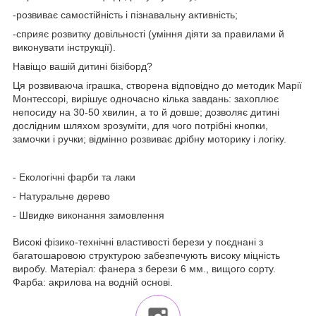
-розвиває самостійність і пізнавальну активність;
-сприяє розвитку довільності (уміння діяти за правилами й
виконувати інструкції).
Навіщо вашій дитині бізіборд?
Ця розвиваюча іграшка, створена відповідно до методик Марії
Монтессорі, вирішує одночасно кілька завдань: захоплює
непосиду на 30-50 хвилин, а то й довше; дозволяє дитині
дослідним шляхом зрозуміти, для чого потрібні кнопки,
замочки і ручки; відмінно розвиває дрібну моторику і логіку.
- Екологічні фарби та лаки
- Натуральне дерево
- Швидке виконання замовлення
Високі фізико-технічні властивості берези у поєднані з
багатошаровою структурою забезпечують високу міцність
виробу. Матеріал: фанера з берези 6 мм., вищого сорту.
Фарба: акрилова на водній основі.