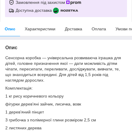
Замовлення під захистом
Доступна доставка
Опис
Характеристики
Доставка
Оплата
Умови п
Опис
Сенсорна коробка — універсальна розвиваюча іграшка для
дітей, головне призначення якої — дати можливість дітям
чіпати, пересипати, переливати, досліджувати, вивчати, те,
що знаходиться всередині. Для дітей від 1,5 років під
наглядом дорослих.
Комплектація:
1 кг рису коричневого кольору
фігурки деревʼяні зайчик, лисичка, вовк
1 дерев’яний пінцет
3 грибочка з полімерної глини розміром 2,5 см
2 листяних дерева