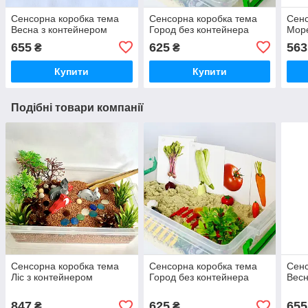
Сенсорна коробка тема
Сенсорна коробка тема
Сенс
Весна з контейнером
Город без контейнера
Море
655
625
563
₴
₴
Купити
Купити
Подібні товари компанії
Сенсорна коробка тема
Сенсорна коробка тема
Сенс
Ліс з контейнером
Город без контейнера
Весн
847
625
655
₴
₴