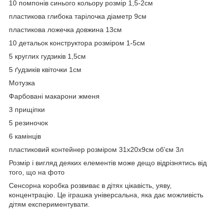
10 помпонів синього кольору розмір 1,5-2см
пластикова глибока тарілочка діаметр 9см
пластикова ложечка довжина 13см
10 детальок конструктора розміром 1-5см
5 круглих гудзиків 1,5см
5 ґудзиків квіточки 1см
Мотузка
Фарбовані макарони жменя
3 прищіпки
5 резиночок
6 камінців
пластиковий контейнер розміром 31х20х9см обʼєм 3л
Розмір і вигляд деяких елементів може дещо відрізнятись від
того, що на фото
Сенсорна коробка розвиває в дітях цікавість, уяву,
концентрацію. Це іграшка універсальна, яка дає можливість
дітям експериментувати.