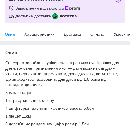
Замовлення під захистом
Доступна доставка
Опис
Характеристики
Доставка
Оплата
Умови п
Опис
Сенсорна коробка — універсальна розвиваюча іграшка для
дітей, головне призначення якої — дати можливість дітям
чіпати, пересипати, переливати, досліджувати, вивчати, те,
що знаходиться всередині. Для дітей від 1,5 років під
наглядом дорослих.
Комплектація:
1 кг рису синього кольору
4 шт фігурки тваринки пластикові висота 5,5см
1 пінцет 11см
5 деревʼяних рандомних цифр розмір 1,5см