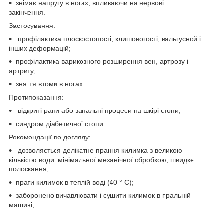
знімає напругу в ногах, впливаючи на нервові
закінчення.
Застосування:
профілактика плоскостопості, клишоногості, вальгусной і
інших деформацій;
профілактика варикозного розширення вен, артрозу і
артриту;
зняття втоми в ногах.
Протипоказання:
відкриті рани або запальні процеси на шкірі стопи;
синдром діабетичної стопи.
Рекомендації по догляду:
дозволяється делікатне прання килимка з великою
кількістю води, мінімальної механічної обробкою, швидке
полоскання;
прати килимок в теплій воді (40 ° С);
заборонено вичавлювати і сушити килимок в пральній
машині;