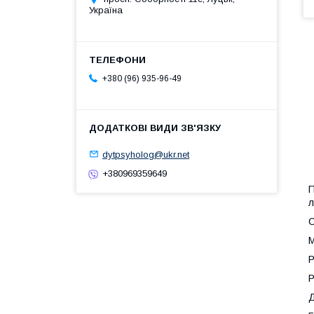
Україна
+380 (96) 935-96-49
dytpsyholog@ukr.net
+380969359649
П
л
С
М
Р
Р
Д