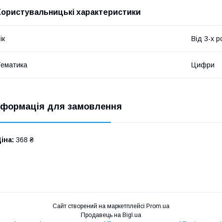
Користувальницькі характеристики
ік
Від 3-х р
ематика
Цифри
нформація для замовлення
іна:
368 ₴
Сайт створений на маркетплейсі
Prom.ua
Продавець на Bigl.ua