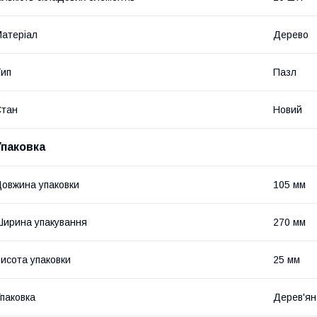
атеріал
Дерево
ип
Пазл
Стан
Новий
Упаковка
овжина упаковки
105 мм
ирина упакування
270 мм
исота упаковки
25 мм
паковка
Дерев'ян