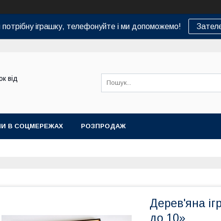
и потрібну іграшку, телефонуйте і ми допоможемо!
Зател
ок від
МИ В СОЦМЕРЕЖАХ
РОЗПРОДАЖ
Дерев'яна і
до 10»