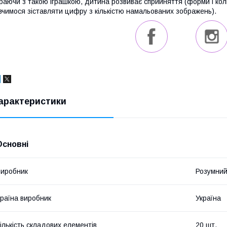
раючи з такою іграшкою, дитина розвиває сприйняття (форми і коль
вчимося зіставляти цифру з кількістю намальованих зображень).
арактеристики
Основні
иробник
Розумний
раїна виробник
Україна
ількість складових елементів
20 шт.