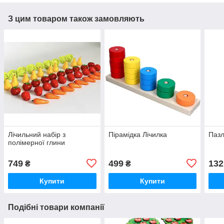
З цим товаром також замовляють
Лічильний набір з
Пірамідка Лічилка
Пазл
полімерної глини
749
499
132
₴
₴
Купити
Купити
Подібні товари компанії