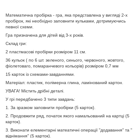
Математична пробірка - гра, яка представлена у вигляді 2-х
пробірок, які необхідно заповнити кульками, дотримуючись
певної схеми.
Гра призначена для дітей від 3-х років.
Склад гри:
2 пластмасові пробірки розміром 11 см.
36 кульок ( по 6 шт. зеленого, синього, червоного, жовтого,
фіолетоваго, помаранчевого кольорів) розміром 0,7 мм
15 карток із схемами-завданнями.
Матеріал: пластик, полімерна глина, ламінований картон.
УВАГА! Містить дрібні деталі.
У грі передбачено 3 типи завдань:
1. За зразком заповнити пробірки (5 карток).
2. Продовжити ряд, початок якого намальований на картці (5
карток).
3. Виконати елементарні матеатичні операції "додавання" та "
віднімання" (5 карток).