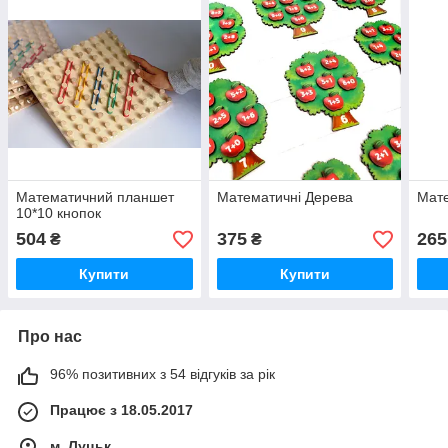
Математичний планшет
Математичні Дерева
Мат
10*10 кнопок
504
375
265
₴
₴
Купити
Купити
Про нас
96% позитивних з 54 відгуків за рік
Працює з 18.05.2017
м. Луцьк